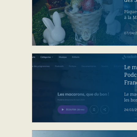
Pâque
à la 
07/04/
Le m
Podc
Fran
Le mac
les bo
24/03/2