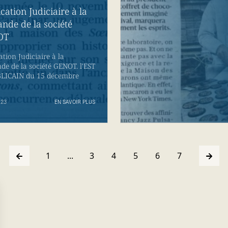
cation Judiciaire à la
nde de la société
OT
ation Judiciaire à la
e de la société GENOT. l'EST
LICAIN du 15 décembre
023
EN SAVOIR PLUS
1
...
3
4
5
6
7