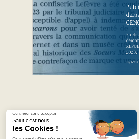
Publi
dema
GEN
Public
demand
REPUB
2023.
15/12/2