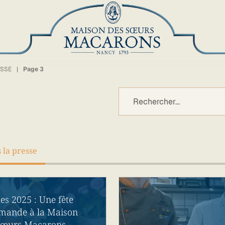
ESSE
Page 3
 la presse
es 2025 : Une fête
mande à la Maison
Sœurs Macarons