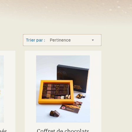
Trier par :
Pertinence
nés
Coffret de chocolats