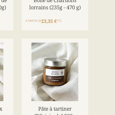
 de
Boîte de Chardons
0g)
lorrains (235g - 470 g)
23,35 €
À PARTIR DE
TTC
x
Pâte à tartiner