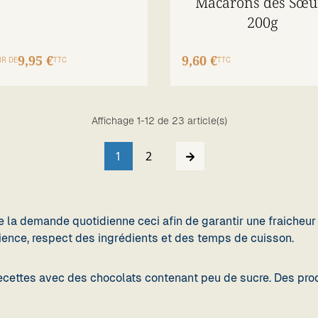
Macarons des Sœu
200g
9,95 €
9,60 €
IR DE
TTC
TTC
Affichage 1-12 de 23 article(s)
1
2
e la demande quotidienne ceci afin de garantir une fraicheu
tience, respect des ingrédients et des temps de cuisson.
ecettes avec des chocolats contenant peu de sucre. Des produi