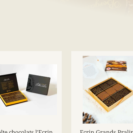
îte chocolats l'Ecrin
Ecrin Grands Prali