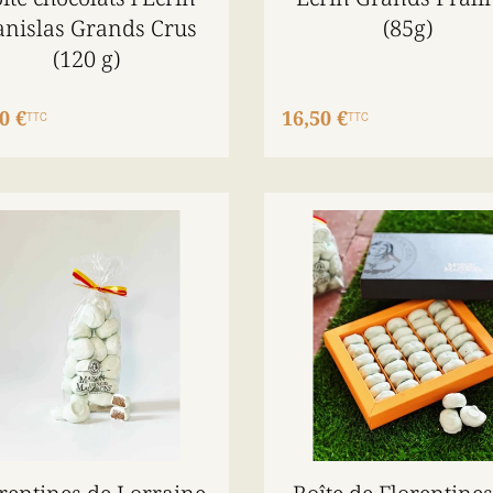
anislas Grands Crus
(85g)
(120 g)
0 €
16,50 €
TTC
TTC