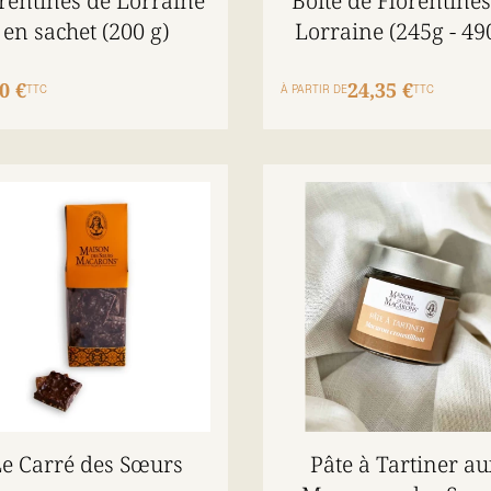
rentines de Lorraine
Boîte de Florentines
en sachet (200 g)
Lorraine (245g - 49
0 €
24,35 €
TTC
À PARTIR DE
TTC
e Carré des Sœurs
Pâte à Tartiner au