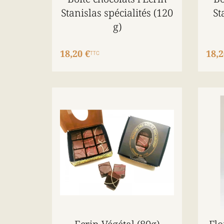
Stanislas spécialités (120
St
g)
18,20 €
18,2
TTC