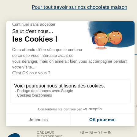
Pour tout savoir sur nos chocolats maison
NOS PRODUITS
JOURNAL
NOS NOUVEAUTÉS
RECRUTEMENT
NEWSLETTER
LE MACARON
LA BERGAMOTE
LA MIRABELLE
J’accepte de recevoir des courrier
LE CHOCOLAT
promotionnels.
AUTRES SPÉCIALITÉS
RÉSEAUX
COFFRETS CADEAUX
CADEAUX
FB
—
IG
—
YT
—
IN