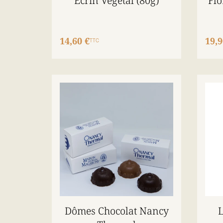
Ecrin Végétal (80g)
Flo
14,60 €
19,9
TTC
Dômes Chocolat Nancy
L