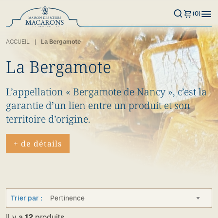
(0)
ACCUEIL
La Bergamote
La Bergamote
L’appellation « Bergamote de Nancy », c’est la
garantie d’un lien entre un produit et son
territoire d’origine.
+ de détails
Trier par :
Pertinence
Il y a
12
produits.