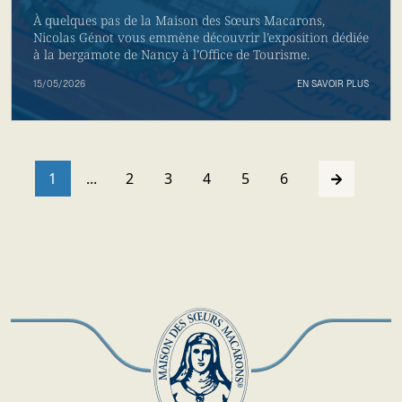
À quelques pas de la Maison des Sœurs Macarons,
Nicolas Génot vous emmène découvrir l’exposition dédiée
à la bergamote de Nancy à l’Office de Tourisme.
15/05/2026
EN SAVOIR PLUS
1
...
2
3
4
5
6