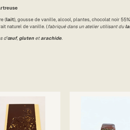
artreuse
re (
lait
), gousse de vanille, alcool, plantes, chocolat noir 55
ait naturel de vanille. (
fabriqué dans un atelier utilisant du
la
s d’
œuf
,
gluten
et
arachide
.
: 55g