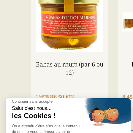
Babas au rhum (par 6 ou
12)
6,50 €
8,45
À PARTIR DE
TTC