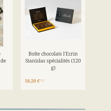
e
Boîte chocolats l'Ecrin
 de
Stanislas spécialités (120
g)
18,20 €
TTC