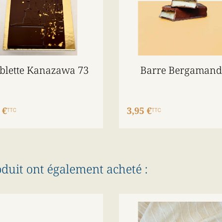
blette Kanazawa 73
Barre Bergamand
 €
3,95 €
TTC
TTC
oduit ont également acheté :