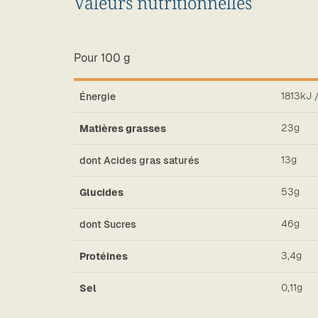
Valeurs nutritionnelles
Pour 100 g
1813kJ 
Énergie
23g
Matières grasses
13g
dont Acides gras saturés
53g
Glucides
46g
dont Sucres
3,4g
Protéines
0,11g
Sel