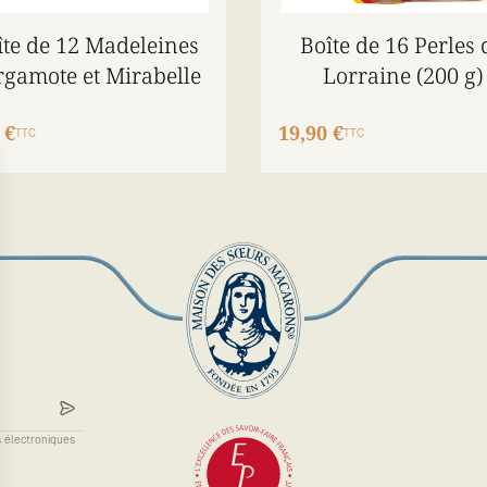
îte de 12 Madeleines
Boîte de 16 Perles 
rgamote et Mirabelle
Lorraine (200 g)
 €
19,90 €
TTC
TTC
s électroniques