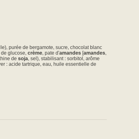
ille), purée de bergamote, sucre, chocolat blanc
op de glucose,
crème
, pate d'
amandes
[
amandes
,
ithine de
soja
, sel), stabilisant : sorbitol, arôme
er : acide tartrique, eau, huile essentielle de