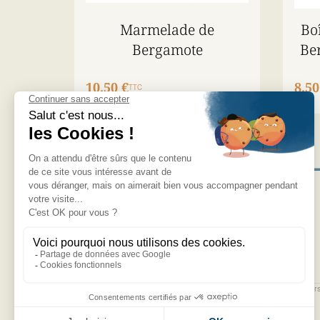
Marmelade de
Bo
Bergamote
Be
10,50 €
8,50
TTC
NOS PRODUITS
JOURNAL
NOS NOUVEAUTÉS
RECRUTEMENT
NEWSLETTER
LE MACARON
LA BERGAMOTE
LA MIRABELLE
J’accepte de recevoir des courrier
LE CHOCOLAT
promotionnels.
AUTRES SPÉCIALITÉS