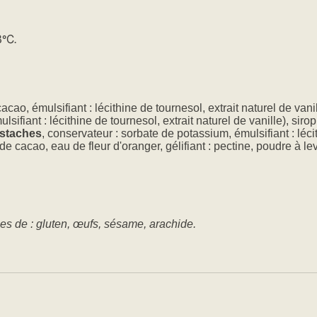
8°C.
cao, émulsifiant : lécithine de tournesol, extrait naturel de van
lsifiant : lécithine de tournesol, extrait naturel de vanille), sir
istaches
, conservateur : sorbate de potassium, émulsifiant : léc
 de cacao, eau de fleur d'oranger, gélifiant : pectine, poudre à lev
ces de : gluten, œufs, sésame, arachide.