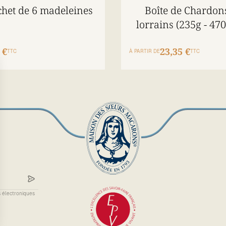
chet de 6 madeleines
Boîte de Chardon
lorrains (235g - 470
 €
23,35 €
TTC
À PARTIR DE
TTC
s électroniques