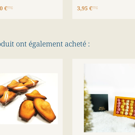
0 €
3,95 €
TTC
TTC
oduit ont également acheté :