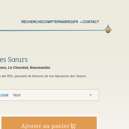
RECHERCHE
COMPTE
PANIER
(0)
FR
CONTACT
des Sœurs
urs, Le Chocolat, Nouveautés
u lait 35%, parsemé de brisures de nos Macarons des Soeurs.
colat
Noir
Ajouter au panier