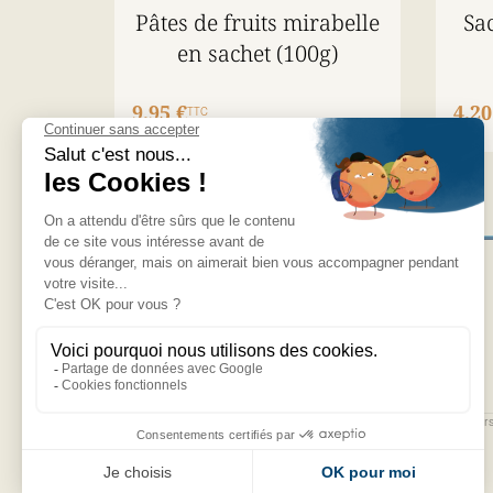
Pâtes de fruits mirabelle
Sa
en sachet (100g)
9,95 €
4,20
TTC
NOS PRODUITS
JOURNAL
NOS NOUVEAUTÉS
RECRUTEMENT
NEWSLETTER
LE MACARON
LA BERGAMOTE
LA MIRABELLE
J’accepte de recevoir des courrier
LE CHOCOLAT
promotionnels.
AUTRES SPÉCIALITÉS
RÉSEAUX
COFFRETS CADEAUX