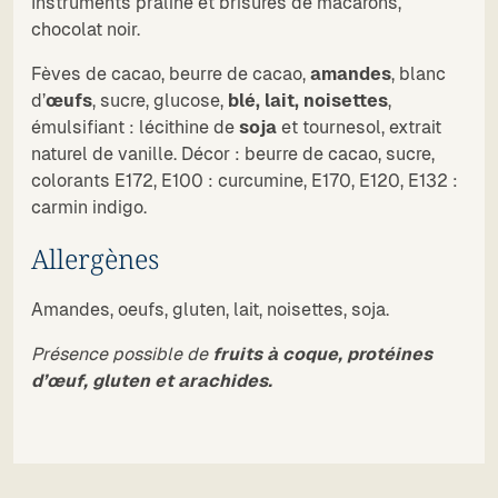
Instruments praliné et brisures de macarons,
chocolat noir.
Fèves de cacao, beurre de cacao,
amandes
, blanc
d’
œufs
, sucre, glucose,
blé, lait, noisettes
,
émulsifiant : lécithine de
soja
et tournesol, extrait
naturel de vanille. Décor : beurre de cacao, sucre,
colorants E172, E100 : curcumine, E170, E120, E132 :
carmin indigo.
Allergènes
Amandes, oeufs, gluten, lait, noisettes, soja.
Présence possible de
fruits à coque, protéines
d’œuf, gluten et arachides.