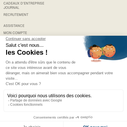
CADEAUX D’ENTREPRISE
JOURNAL
RECRUTEMENT
ASSISTANCE
MON COMPTE
RETOUR
LIVRAISON
FAQS
MENTIONS LÉGALES
CONDITIONS GÉNÉRALES DE VENTE
POLITIQUE DE CONFIDENTIALITÉ
NEWSLETTER
J’accepte de recevoir des courriers électroniques promotionnels.
RÉSEAUX
FB
—
IG
—
YT
—
IN